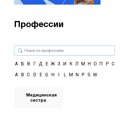
Профессии
А
Б
В
Г
Д
Е
Ж
З
И
К
Л
М
Н
О
П
Р
С
Т
У
A
B
C
D
E
G
H
I
L
M
N
P
S
W
Медицинская
сестра