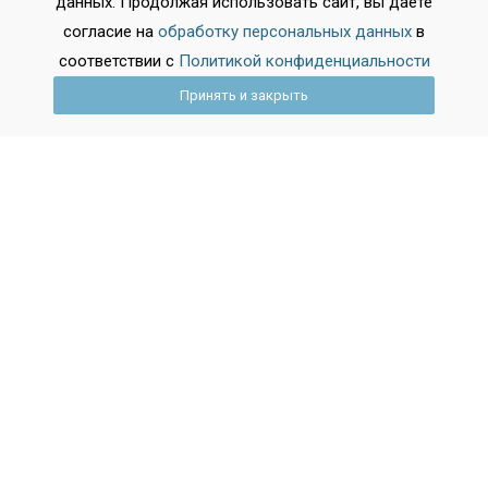
По направлениям
данных. Продолжая использовать сайт, вы даёте
согласие на
обработку персональных данных
в
соответствии с
Политикой конфиденциальности
Медицинские колледжи
Принять и закрыть
Военные колледжи
Педагогические колледжи
Колледжи искусств
Все права защищены 2026.
Digital-агентство